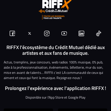
Suivez-
Suivez-
Nous
Nous
Nous
Nous
nous
nous
rejoindre
rejoindre
rejoindre
rejoi
RIFFX l’écosystème du Crédit Mutuel dédié aux
artistes et aux fans de musique.
sur
sur
sur
sur
sur
sur
Facebook
Twitter
Instagram
YouTube
Linkedin
Tikto
Actus, tremplins, jeux concours, web radios 100% musique, 0% pub,
aide à la professionnalisation, événements, billetterie, mur du son,
mise en avant de talents… RIFFX c’est LA communauté de ceux qui
aiment et ceux qui font la musique. Rejoignez-nous !
Prolongez l'expérience avec l'application RIFFX !
Disponible sur l'App Store et Google Play