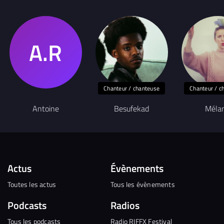
Chanteur / chanteuse
Chanteur / c
Antoine
Besufekad
Méla
Actus
Évènements
Toutes les actus
Tous les évènements
Podcasts
Radios
Tous les podcasts
Radio RIFFX Festival