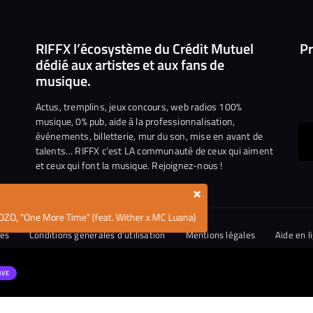
RIFFX l’écosystème du Crédit Mutuel
Pr
dédié aux artistes et aux fans de
musique.
Actus, tremplins, jeux concours, web radios 100%
musique, 0% pub, aide à la professionnalisation,
événements, billetterie, mur du son, mise en avant de
ous
talents… RIFFX c’est LA communauté de ceux qui aiment
et ceux qui font la musique. Rejoignez-nous !
e
ejoindre
×
ur
OZO, "One More Time" (feat. Wither x MC Luana)
n
iktok
ies
Conditions générales d’utilisation
Mentions légales
Aide en l
tique de divulgation de vulnérabilités
IVE