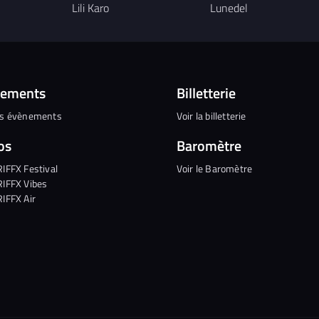
Lili Karo
Lunedel
nements
Billetterie
es évènements
Voir la billetterie
os
Baromètre
RIFFX Festival
Voir le Baromètre
RIFFX Vibes
RIFFX Air