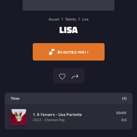
Accueil
Talents
Lisa
LISA
ÉCOUTEZ-MOI !
Lecteur multimedia
Titres
(1)
Sélectionnez dans la playlist un
contenu à lire (audio/video)
03:05
1. A l’envers - Lisa Pariente
2022
- Chanson Pop