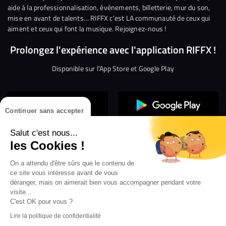
aide à la professionnalisation, événements, billetterie, mur du son,
mise en avant de talents… RIFFX c’est LA communauté de ceux qui
aiment et ceux qui font la musique. Rejoignez-nous !
Prolongez l'expérience avec l'application RIFFX !
Disponible sur l'App Store et Google Play
Continuer sans accepter
Salut c'est nous...
les Cookies !
On a attendu d'être sûrs que le contenu de
Confidentialité
Gestion des cookies
ce site vous intéresse avant de vous
Conditions générales d’utilisation
Mentions légales
déranger, mais on aimerait bien vous accompagner pendant votre
visite...
Aide en ligne
Crédit Mutuel
Inscription
×
ouvrez les webradios RIFFX
C'est OK pour vous ?
Accessibilité : non conforme
ez en exclusivité sur VIBES le titre de la révé
Lire la politique de confidentialité
Politique de divulgation de vulnérabilités