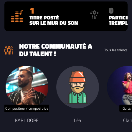
1
0
TITRE POSTÉ
PARTICIP
SUR LE MUR DU SON
TREMPLIN
NOTRE COMMUNAUTÉ A
Tous les talents
DU TALENT !
Compositeur / compositrice
Guita
KARL DOPE
Léa
Clar