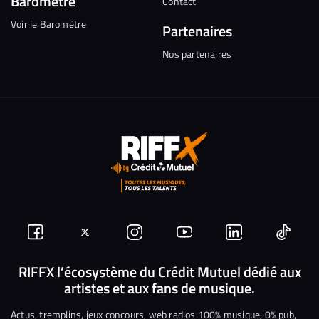
Baromètre
Contact
Voir le Baromètre
Partenaires
Nos partenaires
Suivez-
Suivez-
Nous
Nous
Nous
Nous
nous
nous
rejoindre
rejoindre
rejoindre
rejoi
RIFFX l’écosystème du Crédit Mutuel dédié aux
artistes et aux fans de musique.
sur
sur
sur
sur
sur
sur
Facebook
Twitter
Instagram
YouTube
Linkedin
Tikto
Actus, tremplins, jeux concours, web radios 100% musique, 0% pub,