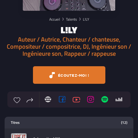
Accueil
Talents
L!LY
L!LY
Auteur / Autrice, Chanteur / chanteuse,
Compositeur / compositrice, DJ, Ingénieur son /
Ingénieure son, Rappeur / rappeuse
ÉCOUTEZ-MOI !
Lecteur multimedia
Titres
(12)
Sélectionnez dans la playlist un
contenu à lire (audio/video)