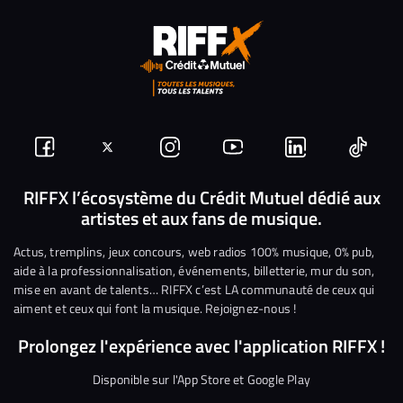
Suivez-
Suivez-
Nous
Nous
Nous
Nous
nous
nous
rejoindre
rejoindre
rejoindre
rejoi
RIFFX l’écosystème du Crédit Mutuel dédié aux
artistes et aux fans de musique.
sur
sur
sur
sur
sur
sur
Facebook
Twitter
Instagram
YouTube
Linkedin
Tikto
Actus, tremplins, jeux concours, web radios 100% musique, 0% pub,
aide à la professionnalisation, événements, billetterie, mur du son,
mise en avant de talents… RIFFX c’est LA communauté de ceux qui
aiment et ceux qui font la musique. Rejoignez-nous !
Prolongez l'expérience avec l'application RIFFX !
Disponible sur l'App Store et Google Play