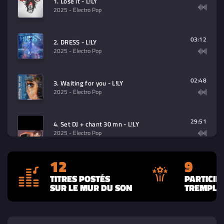
1. Lose it - L!LY
2025
- Electro Pop
03:12
2. DRESS - L!LY
2025
- Electro Pop
02:48
3. Waiting for you - L!LY
2025
- Electro Pop
29:51
4. Set DJ + chant 30 mn - L!LY
2025
- Electro Pop
12
9
5. Reprise espresso sabrina carpenter
00:40
- L!LY
TITRES POSTÉS
PARTICIP
2025
- Electro Pop
SUR LE MUR DU SON
TREMPLIN
02:34
6. Inside - L!LY
2025
- Electro Pop