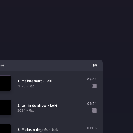
tres
(3)
03:42
1. Maintenant - Loki
2025
- Rap
01:21
2. La fin du show - Loki
2024
- Rap
01:06
3. Moins 4 degrés - Loki