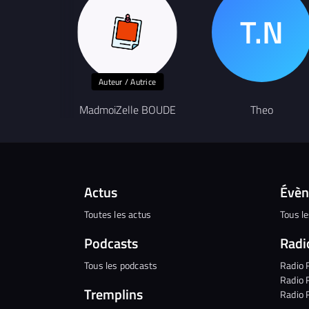
Auteur / Autrice
MadmoiZelle BOUDE
Theo
Actus
Évè
Toutes les actus
Tous l
Podcasts
Radi
Tous les podcasts
Radio 
Radio 
Tremplins
Radio 