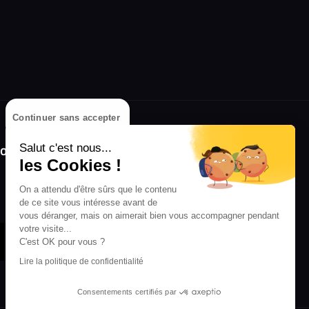
Continuer sans accepter
olongez l'expérience avec l'application
Salut c'est nous...
RIFFX !
les Cookies !
Disponible sur l'App Store et Google Play
On a attendu d'être sûrs que le contenu
de ce site vous intéresse avant de
vous déranger, mais on aimerait bien vous accompagner pendant
votre visite...
C'est OK pour vous ?
Lire la politique de confidentialité
Consentements certifiés par