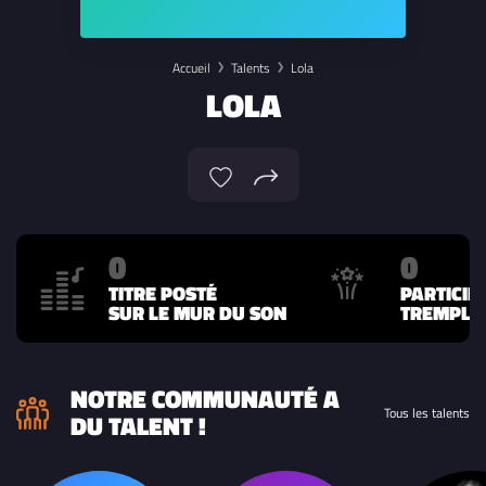
Accueil
Talents
Lola
LOLA
0
0
TITRE POSTÉ
PARTICIP
SUR LE MUR DU SON
TREMPLIN
NOTRE COMMUNAUTÉ A
Tous les talents
DU TALENT !