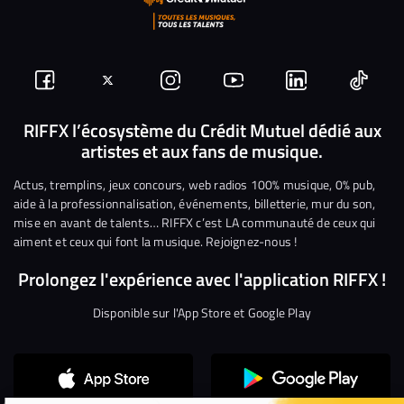
Suivez-
Suivez-
Nous
Nous
Nous
Nous
nous
nous
rejoindre
rejoindre
rejoindre
rejoi
RIFFX l’écosystème du Crédit Mutuel dédié aux
artistes et aux fans de musique.
sur
sur
sur
sur
sur
sur
Facebook
Twitter
Instagram
YouTube
Linkedin
Tikto
Actus, tremplins, jeux concours, web radios 100% musique, 0% pub,
aide à la professionnalisation, événements, billetterie, mur du son,
mise en avant de talents… RIFFX c’est LA communauté de ceux qui
aiment et ceux qui font la musique. Rejoignez-nous !
Prolongez l'expérience avec l'application RIFFX !
Disponible sur l'App Store et Google Play
Continuer sans accepter