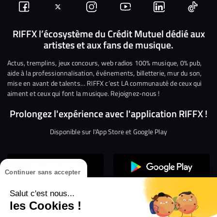
Suivez-
Suivez-
Nous
Nous
Nous
Nous
nous
nous
rejoindre
rejoindre
rejoindre
rejoi
RIFFX l’écosystème du Crédit Mutuel dédié aux
artistes et aux fans de musique.
sur
sur
sur
sur
sur
sur
Facebook
Twitter
Instagram
YouTube
Linkedin
Tikto
Actus, tremplins, jeux concours, web radios 100% musique, 0% pub,
aide à la professionnalisation, événements, billetterie, mur du son,
mise en avant de talents… RIFFX c’est LA communauté de ceux qui
aiment et ceux qui font la musique. Rejoignez-nous !
Prolongez l'expérience avec l'application RIFFX !
Disponible sur l'App Store et Google Play
Continuer sans accepter
Salut c'est nous...
les Cookies !