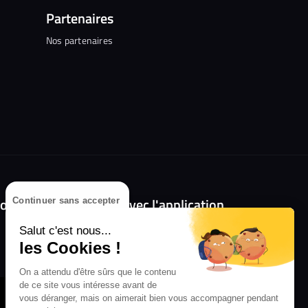
Partenaires
Nos partenaires
olongez l'expérience avec l'application
Continuer sans accepter
RIFFX !
Salut c'est nous...
les Cookies !
Disponible sur l'App Store et Google Play
On a attendu d'être sûrs que le contenu
de ce site vous intéresse avant de
vous déranger, mais on aimerait bien vous accompagner pendant