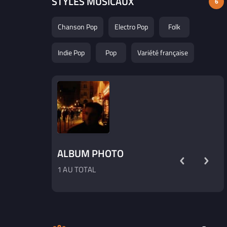
STYLES MUSICAUX
6
Chanson Pop
Electro Pop
Folk
Indie Pop
Pop
Variété française
ALBUM PHOTO
1 AU TOTAL