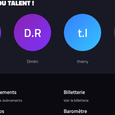
U TALENT !
Dimitri
thierry
nements
Billetterie
es évènements
Voir la billetterie
os
Baromètre