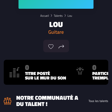
Accueil
Talents
Lou
LOU
Guitare
0
0
TITRE POSTÉ
PARTICIP
SUR LE MUR DU SON
TREMPLIN
NOTRE COMMUNAUTÉ A
Tous les talents
DU TALENT !