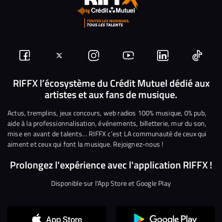
Suivez-
Suivez-
Nous
Nous
Nous
Nous
nous
nous
rejoindre
rejoindre
rejoindre
rejoi
RIFFX l’écosystème du Crédit Mutuel dédié aux
artistes et aux fans de musique.
sur
sur
sur
sur
sur
sur
Facebook
Twitter
Instagram
YouTube
Linkedin
Tikto
Actus, tremplins, jeux concours, web radios 100% musique, 0% pub,
aide à la professionnalisation, événements, billetterie, mur du son,
mise en avant de talents… RIFFX c’est LA communauté de ceux qui
aiment et ceux qui font la musique. Rejoignez-nous !
Prolongez l'expérience avec l'application RIFFX !
Disponible sur l'App Store et Google Play