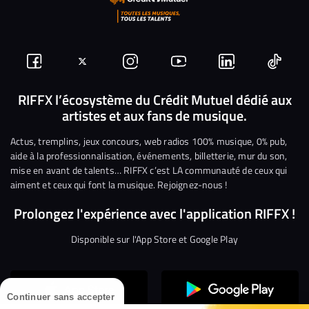
Suivez-
Suivez-
Nous
Nous
Nous
Nous
nous
nous
rejoindre
rejoindre
rejoindre
rejoi
RIFFX l’écosystème du Crédit Mutuel dédié aux
artistes et aux fans de musique.
sur
sur
sur
sur
sur
sur
Facebook
Twitter
Instagram
YouTube
Linkedin
Tikto
Actus, tremplins, jeux concours, web radios 100% musique, 0% pub,
aide à la professionnalisation, événements, billetterie, mur du son,
mise en avant de talents… RIFFX c’est LA communauté de ceux qui
aiment et ceux qui font la musique. Rejoignez-nous !
Prolongez l'expérience avec l'application RIFFX !
Disponible sur l'App Store et Google Play
Continuer sans accepter