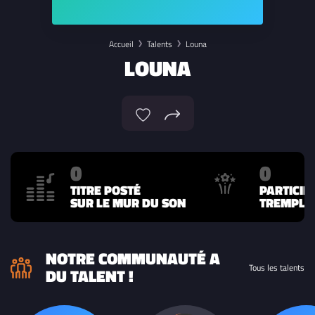
Accueil
Talents
Louna
LOUNA
0
0
TITRE POSTÉ
PARTICIP
SUR LE MUR DU SON
TREMPLIN
NOTRE COMMUNAUTÉ A
Tous les talents
DU TALENT !