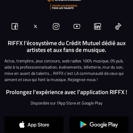
Suivez-
Suivez-
Nous
Nous
Nous
Nous
nous
nous
rejoindre
rejoindre
rejoindre
rejoi
RIFFX l’écosystème du Crédit Mutuel dédié aux
artistes et aux fans de musique.
sur
sur
sur
sur
sur
sur
Facebook
Twitter
Instagram
YouTube
Linkedin
Tikto
Actus, tremplins, jeux concours, web radios 100% musique, 0% pub,
aide à la professionnalisation, événements, billetterie, mur du son,
mise en avant de talents… RIFFX c’est LA communauté de ceux qui
aiment et ceux qui font la musique. Rejoignez-nous !
Prolongez l'expérience avec l'application RIFFX !
Disponible sur l'App Store et Google Play
Continuer sans accepter