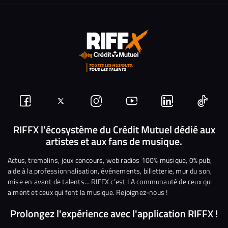
Suivez-
Suivez-
Nous
Nous
Nous
Nous
nous
nous
rejoindre
rejoindre
rejoindre
rejoi
RIFFX l’écosystème du Crédit Mutuel dédié aux
artistes et aux fans de musique.
sur
sur
sur
sur
sur
sur
Facebook
Twitter
Instagram
YouTube
Linkedin
Tikto
Actus, tremplins, jeux concours, web radios 100% musique, 0% pub,
aide à la professionnalisation, événements, billetterie, mur du son,
mise en avant de talents… RIFFX c’est LA communauté de ceux qui
aiment et ceux qui font la musique. Rejoignez-nous !
Prolongez l'expérience avec l'application RIFFX !