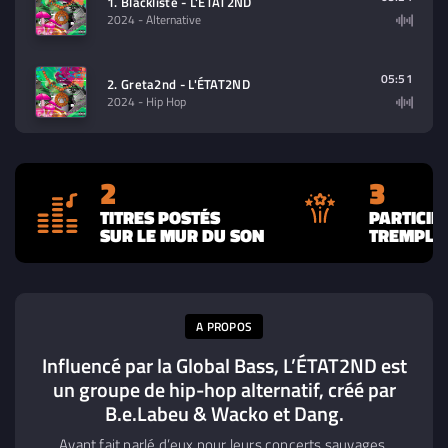
1. Blacklisté - L'ÉTAT2ND
2024
- Alternative
05:51
2. Greta2nd - L'ÉTAT2ND
2024
- Hip Hop
2
3
TITRES POSTÉS
PARTICIP
SUR LE MUR DU SON
TREMPLIN
A PROPOS
Influencé par la Global Bass, L’ÉTAT2ND est
un groupe de hip-hop alternatif, créé par
B.e.Labeu & Wacko et Dang.
Ayant fait parlé d’eux pour leurs concerts sauvages,