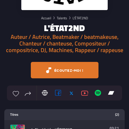
Accueil
Talents
L'ÉTAT2ND
L'ÉTAT2ND
Auteur / Autrice, Beatmaker / beatmakeuse,
Chanteur / chanteuse, Compositeur /
compositrice, DJ, Machines, Rappeur / rappeuse
ÉCOUTEZ-MOI !
Lecteur multimedia
Titres
(2)
Sélectionnez dans la playlist un
contenu à lire (audio/video)
03:21