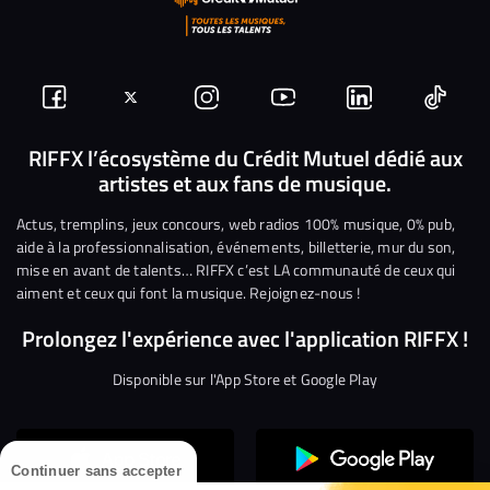
Suivez-
Suivez-
Nous
Nous
Nous
Nous
nous
nous
rejoindre
rejoindre
rejoindre
rejoi
RIFFX l’écosystème du Crédit Mutuel dédié aux
artistes et aux fans de musique.
sur
sur
sur
sur
sur
sur
Facebook
Twitter
Instagram
YouTube
Linkedin
Tikto
Actus, tremplins, jeux concours, web radios 100% musique, 0% pub,
aide à la professionnalisation, événements, billetterie, mur du son,
mise en avant de talents… RIFFX c’est LA communauté de ceux qui
aiment et ceux qui font la musique. Rejoignez-nous !
Prolongez l'expérience avec l'application RIFFX !
Disponible sur l'App Store et Google Play
Continuer sans accepter