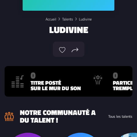
Accueil
Talents
Ludivine
LUDIVINE
0
0
TITRE POSTÉ
PARTICIP
SUR LE MUR DU SON
TREMPLIN
NOTRE COMMUNAUTÉ A
Tous les talents
DU TALENT !