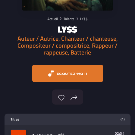
Accueil
Talents
LY$$
LY$$
Auteur / Autrice, Chanteur / chanteuse,
Compositeur / compositrice, Rappeur /
rappeuse, Batterie
ÉCOUTEZ-MOI !
Lecteur multimedia
Titres
(4)
Sélectionnez dans la playlist un
contenu à lire (audio/video)
02:34