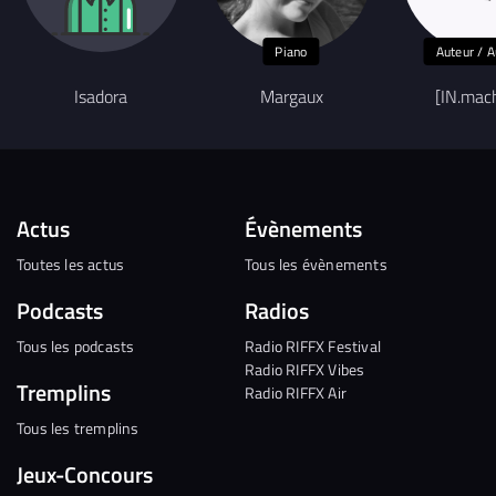
Piano
Auteur / A
Isadora
Margaux
[IN.mac
Actus
Évènements
Toutes les actus
Tous les évènements
Podcasts
Radios
Tous les podcasts
Radio RIFFX Festival
Radio RIFFX Vibes
Tremplins
Radio RIFFX Air
Tous les tremplins
Jeux-Concours