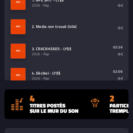
1. APE SH!T - LY$$
2026
- Rap
2. Media non trouvé (404)
02:26
3. CRACKHEADS - LY$$
2026
- Rap
02:06
4. Décibel - LY$$
2026
- Rap
4
2
TITRES POSTÉS
PARTICIP
SUR LE MUR DU SON
TREMPLIN