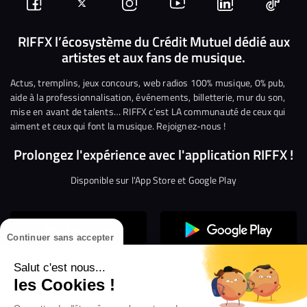
Suivez-
Suivez-
Nous
Nous
Nous
Nous
nous
nous
rejoindre
rejoindre
rejoindre
rejoi
RIFFX l’écosystème du Crédit Mutuel dédié aux
artistes et aux fans de musique.
sur
sur
sur
sur
sur
sur
Facebook
Twitter
Instagram
YouTube
Linkedin
Tikto
Actus, tremplins, jeux concours, web radios 100% musique, 0% pub,
aide à la professionnalisation, événements, billetterie, mur du son,
mise en avant de talents… RIFFX c’est LA communauté de ceux qui
aiment et ceux qui font la musique. Rejoignez-nous !
Prolongez l'expérience avec l'application RIFFX !
Disponible sur l'App Store et Google Play
Continuer sans accepter
Salut c'est nous...
les Cookies !