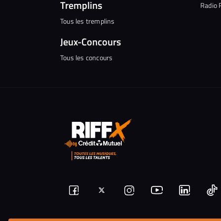
Tremplins
Radio 
Tous les tremplins
Jeux-Concours
Tous les concours
Suivez-
Suivez-
Nous
Nous
N
Nous
nous
rejoindre
rejoindr
nous
rejoindre
r