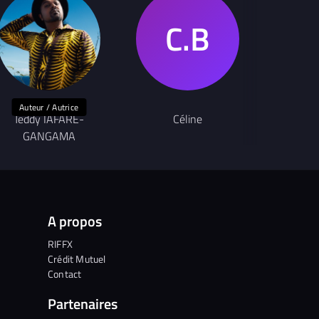
Auteur / Autrice
Chanteur
Teddy IAFARE-
Céline
Lo
GANGAMA
A propos
RIFFX
Crédit Mutuel
Contact
Partenaires