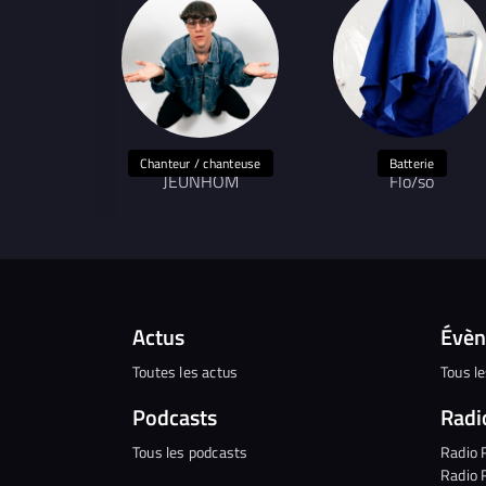
Chanteur / chanteuse
Batterie
JEUNHOM
Flo/so
Actus
Évè
Toutes les actus
Tous l
Podcasts
Radi
Tous les podcasts
Radio 
Radio 