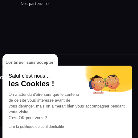
Nos partenaires
Continuer sans accepter
olongez l'expérience avec l'application
Salut c'est nous...
RIFFX !
les Cookies !
Disponible sur l'App Store et Google Play
On a attendu d'être sûrs que le contenu
de ce site vous intéresse avant de
vous déranger, mais on aimerait bien vous accompagner pendant
votre visite...
C'est OK pour vous ?
Lire la politique de confidentialité