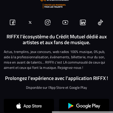
Suivez-
Suivez-
Nous
Nous
Nous
Nous
nous
nous
rejoindre
rejoindre
rejoindre
rejoi
RIFFX l’écosystème du Crédit Mutuel dédié aux
artistes et aux fans de musique.
sur
sur
sur
sur
sur
sur
Facebook
Twitter
Instagram
YouTube
Linkedin
Tikto
Actus, tremplins, jeux concours, web radios 100% musique, 0% pub,
aide à la professionnalisation, événements, billetterie, mur du son,
mise en avant de talents… RIFFX c’est LA communauté de ceux qui
aiment et ceux qui font la musique. Rejoignez-nous !
Prolongez l'expérience avec l'application RIFFX !
Disponible sur l'App Store et Google Play
Continuer sans accepter