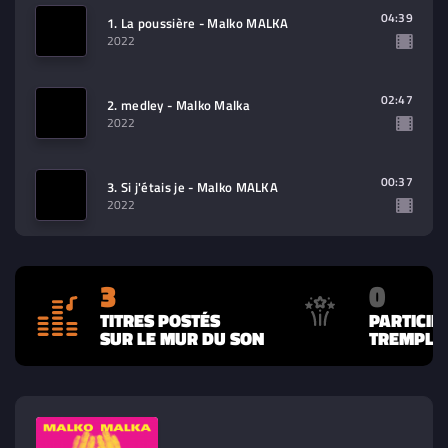
contenu à lire (audio/video)
04:39
1. La poussière - Malko MALKA
2022
02:47
2. medley - Malko Malka
2022
00:37
3. Si j'étais je - Malko MALKA
2022
3
0
TITRES POSTÉS
PARTICIP
SUR LE MUR DU SON
TREMPLIN