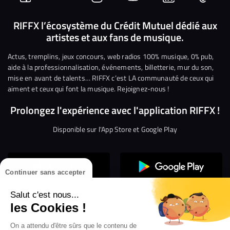
Suivez-
Suivez-
Nous
Nous
Nous
Nous
nous
nous
rejoindre
rejoindre
rejoindre
rejoi
RIFFX l’écosystème du Crédit Mutuel dédié aux
artistes et aux fans de musique.
sur
sur
sur
sur
sur
sur
Facebook
Twitter
Instagram
YouTube
Linkedin
Tikto
Actus, tremplins, jeux concours, web radios 100% musique, 0% pub,
aide à la professionnalisation, événements, billetterie, mur du son,
mise en avant de talents… RIFFX c’est LA communauté de ceux qui
aiment et ceux qui font la musique. Rejoignez-nous !
Prolongez l'expérience avec l'application RIFFX !
Disponible sur l'App Store et Google Play
Continuer sans accepter
Salut c'est nous...
les Cookies !
On a attendu d'être sûrs que le contenu de
Confidentialité
Gestion des cookies