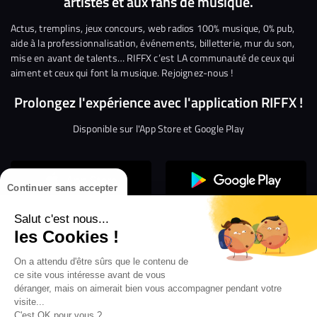
artistes et aux fans de musique.
sur
sur
sur
sur
sur
sur
Facebook
Twitter
Instagram
YouTube
Linkedin
Tikto
Actus, tremplins, jeux concours, web radios 100% musique, 0% pub,
aide à la professionnalisation, événements, billetterie, mur du son,
mise en avant de talents… RIFFX c’est LA communauté de ceux qui
aiment et ceux qui font la musique. Rejoignez-nous !
Prolongez l'expérience avec l'application RIFFX !
Disponible sur l'App Store et Google Play
Continuer sans accepter
Salut c'est nous...
les Cookies !
On a attendu d'être sûrs que le contenu de
Confidentialité
Gestion des cookies
ce site vous intéresse avant de vous
Conditions générales d’utilisation
Mentions légales
déranger, mais on aimerait bien vous accompagner pendant votre
visite...
Aide en ligne
Crédit Mutuel
Inscription
×
C'est OK pour vous ?