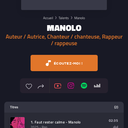
Accueil
Talents
Manolo
MANOLO
Auteur / Autrice, Chanteur / chanteuse, Rappeur
/ rappeuse
ÉCOUTEZ-MOI !
Lecteur multimedia
Titres
(2)
Sélectionnez dans la playlist un
contenu à lire (audio/video)
02:35
1. Faut rester calme - Manolo
2025
- Rap