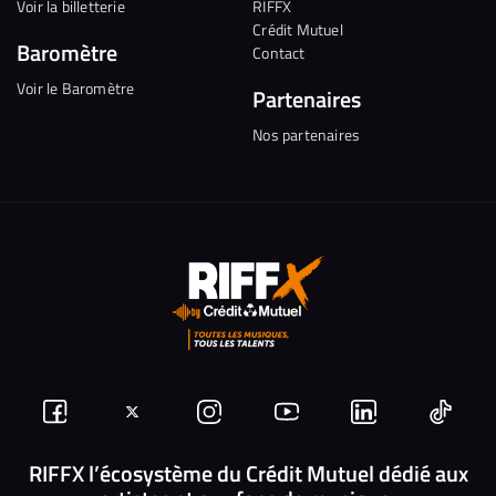
Voir la billetterie
RIFFX
Crédit Mutuel
Baromètre
Contact
Voir le Baromètre
Partenaires
Nos partenaires
Suivez-
Suivez-
Nous
Nous
Nous
Nous
nous
nous
rejoindre
rejoindre
rejoindre
rejoi
RIFFX l’écosystème du Crédit Mutuel dédié aux