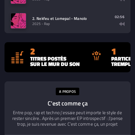
02:56
2. Nekfeu et Lomepal - Manolo
2025
- Rap
2
1
TITRES POSTÉS
PARTICIP
SUR LE MUR DU SON
TREMPLIN
A PROPOS
C'est comme ça
Entre pop, rap et techno j'essaie peut importe le style de
rester sincère.. Après un premier EP introspectif : J’pense
trop, je suis revenue avec C’est comme ça, un projet
intime et contrasté, porté par mes proches et une