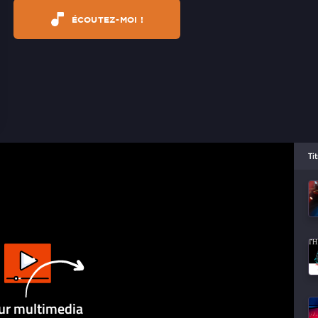
ÉCOUTEZ-MOI !
Ti
ur multimedia