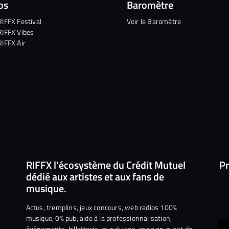
os
Baromètre
RIFFX Festival
Voir le Baromètre
RIFFX Vibes
RIFFX Air
RIFFX l’écosystème du Crédit Mutuel
Pr
dédié aux artistes et aux fans de
musique.
Actus, tremplins, jeux concours, web radios 100%
musique, 0% pub, aide à la professionnalisation,
événements, billetterie, mur du son, mise en avant de