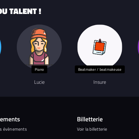
U TALENT !
Piano
Beatmaker / beatmakeuse
Lucie
Insure
nements
Billetterie
es évènements
Voir la billetterie