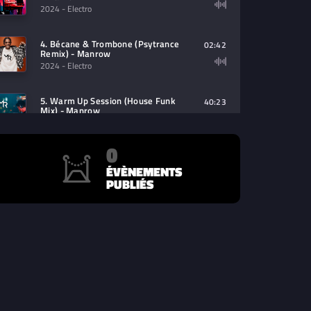
2024
- Electro
4. Bécane & Trombone (Psytrance
02:42
Remix) - Manrow
2024
- Electro
5. Warm Up Session (House Funk
40:23
Mix) - Manrow
2024
- Electro
0
6. Insane Trombone Session
29:42
(House Mix) - Manrow
ÉVÈNEMENTS
2024
- Electro
PUBLIÉS