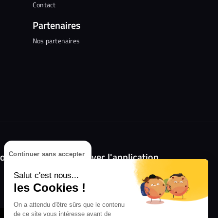
Contact
Partenaires
Nos partenaires
olongez l'expérience avec l'application
Continuer sans accepter
RIFFX !
Salut c'est nous...
les Cookies !
Disponible sur l'App Store et Google Play
On a attendu d'être sûrs que le contenu
de ce site vous intéresse avant de