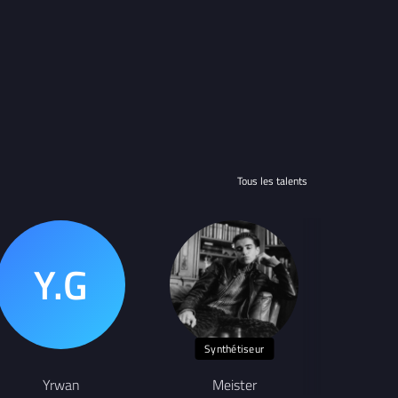
Tous les talents
Synthétiseur
Yrwan
Meister
Al