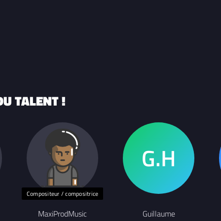
U TALENT !
Compositeur / compositrice
MaxiProdMusic
Guillaume