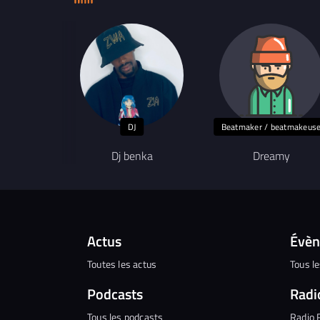
DJ
Beatmaker / beatmakeus
Dj benka
Dreamy
Actus
Évè
Toutes les actus
Tous l
Podcasts
Radi
Tous les podcasts
Radio 