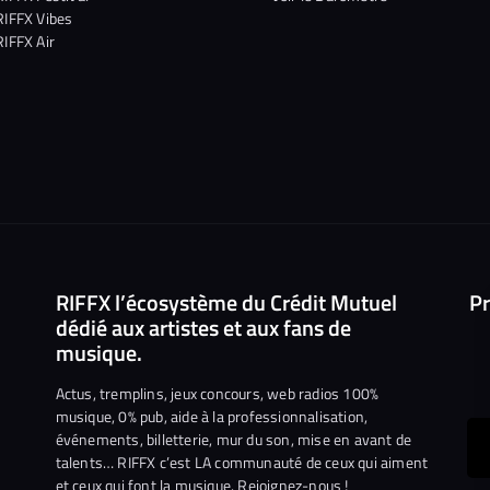
RIFFX Vibes
RIFFX Air
RIFFX l’écosystème du Crédit Mutuel
Pr
dédié aux artistes et aux fans de
musique.
Actus, tremplins, jeux concours, web radios 100%
musique, 0% pub, aide à la professionnalisation,
événements, billetterie, mur du son, mise en avant de
ous
talents… RIFFX c’est LA communauté de ceux qui aiment
et ceux qui font la musique. Rejoignez-nous !