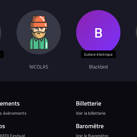
e
Guitare électrique
NICOLAS
Blackbird
nements
Billetterie
es évènements
Voir la billetterie
os
Baromètre
RIFFX Festival
Voir le Baromètre