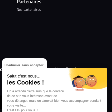
Partenaires
Nos partenaires
Continuer sans accepter
olongez l'expérience avec l'application
RIFFX !
Salut c'est nous...
les Cookies !
Disponible sur l'App Store et Google Play
On a attendu d'être sûrs que le contenu
de ce site vous intéresse avant de
vous déranger, mais on aimerait bien vous accompagner pendant
votre visite...
C'est OK pour vous ?