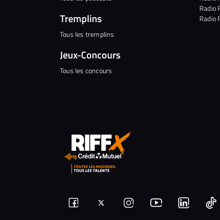
Radio 
Tremplins
Radio 
Tous les tremplins
Jeux-Concours
Tous les concours
Suivez-
Suivez-
Nous
Nous
N
Nous