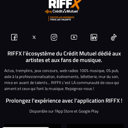
Suivez-
Suivez-
Nous
Nous
Nous
Nous
nous
nous
rejoindre
rejoindre
rejoindre
rejoi
RIFFX l’écosystème du Crédit Mutuel dédié aux
artistes et aux fans de musique.
sur
sur
sur
sur
sur
sur
Facebook
Twitter
Instagram
YouTube
Linkedin
Tikto
Actus, tremplins, jeux concours, web radios 100% musique, 0% pub,
aide à la professionnalisation, événements, billetterie, mur du son,
mise en avant de talents… RIFFX c’est LA communauté de ceux qui
aiment et ceux qui font la musique. Rejoignez-nous !
Prolongez l'expérience avec l'application RIFFX !
Disponible sur l'App Store et Google Play