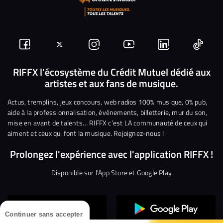
Suivez-
Suivez-
Nous
Nous
Nous
Nous
nous
nous
rejoindre
rejoindre
rejoindre
rejoi
RIFFX l’écosystème du Crédit Mutuel dédié aux
artistes et aux fans de musique.
sur
sur
sur
sur
sur
sur
Facebook
Twitter
Instagram
YouTube
Linkedin
Tikto
Actus, tremplins, jeux concours, web radios 100% musique, 0% pub,
aide à la professionnalisation, événements, billetterie, mur du son,
mise en avant de talents… RIFFX c’est LA communauté de ceux qui
aiment et ceux qui font la musique. Rejoignez-nous !
Prolongez l'expérience avec l'application RIFFX !
Disponible sur l'App Store et Google Play
Continuer sans accepter