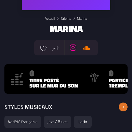
Accueil
Talents
Marina
MARINA
0
0
TITRE POSTÉ
PARTICIP
SUR LE MUR DU SON
TREMPLIN
STYLES MUSICAUX
3
Variété française
Jazz / Blues
Latin