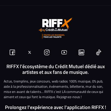
Suivez-
Suivez-
Nous
Nous
Nous
Nous
nous
nous
rejoindre
rejoindre
rejoindre
rejoi
RIFFX l’écosystème du Crédit Mutuel dédié aux
artistes et aux fans de musique.
sur
sur
sur
sur
sur
sur
Facebook
Twitter
Instagram
YouTube
Linkedin
Tikto
Actus, tremplins, jeux concours, web radios 100% musique, 0% pub,
aide à la professionnalisation, événements, billetterie, mur du son,
mise en avant de talents… RIFFX c’est LA communauté de ceux qui
aiment et ceux qui font la musique. Rejoignez-nous !
Prolongez l'expérience avec l'application RIFFX !