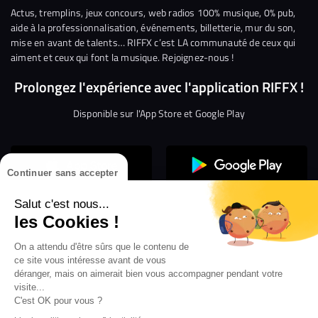
Facebook
Twitter
Instagram
YouTube
Linkedin
Tikto
Actus, tremplins, jeux concours, web radios 100% musique, 0% pub,
aide à la professionnalisation, événements, billetterie, mur du son,
mise en avant de talents… RIFFX c’est LA communauté de ceux qui
aiment et ceux qui font la musique. Rejoignez-nous !
Prolongez l'expérience avec l'application RIFFX !
Disponible sur l'App Store et Google Play
Continuer sans accepter
Salut c'est nous...
les Cookies !
On a attendu d'être sûrs que le contenu de
Confidentialité
Gestion des cookies
ce site vous intéresse avant de vous
Conditions générales d’utilisation
Mentions légales
déranger, mais on aimerait bien vous accompagner pendant votre
visite...
Aide en ligne
Crédit Mutuel
Inscription
×
ouvrez les webradios RIFFX
C'est OK pour vous ?
Accessibilité : non conforme