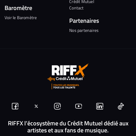
Crédit Mutuel
Baromètre
Contact
Voir le Baromètre
Partenaires
Nos partenaires
Suivez-
Suivez-
Nous
Nous
Nous
Nous
nous
nous
rejoindre
rejoindre
rejoindre
rejoi
RIFFX l’écosystème du Crédit Mutuel dédié aux
artistes et aux fans de musique.
sur
sur
sur
sur
sur
sur