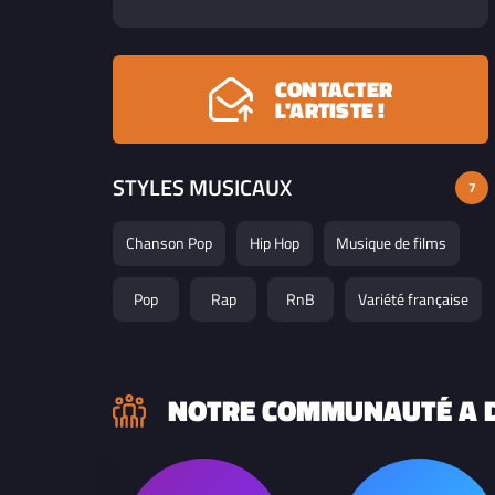
CONTACTER
L'ARTISTE !
STYLES MUSICAUX
7
Chanson Pop
Hip Hop
Musique de films
Pop
Rap
RnB
Variété française
NOTRE COMMUNAUTÉ A D