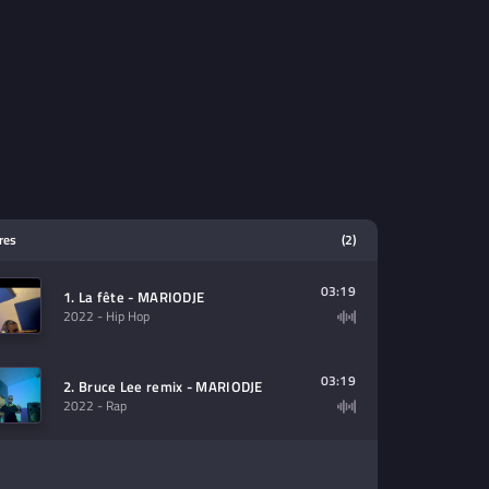
tres
(2)
03:19
1. La fête - MARIODJE
2022
- Hip Hop
03:19
2. Bruce Lee remix - MARIODJE
2022
- Rap