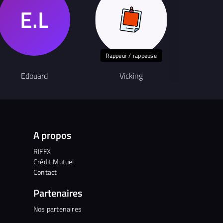
Rappeur / rappeuse
G
Edouard
Vicking
MEMP
A propos
RIFFX
Crédit Mutuel
Contact
Partenaires
Nos partenaires