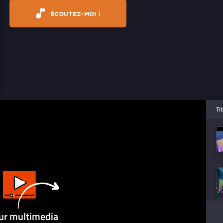
ÉCOUTEZ-MOI !
Ti
ur multimedia