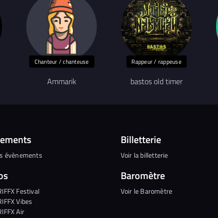
Chanteur / chanteuse
Rappeur / rappeuse
Ammarik
bastos old timer
nements
Billetterie
es évènements
Voir la billetterie
os
Baromètre
RIFFX Festival
Voir le Baromètre
RIFFX Vibes
RIFFX Air