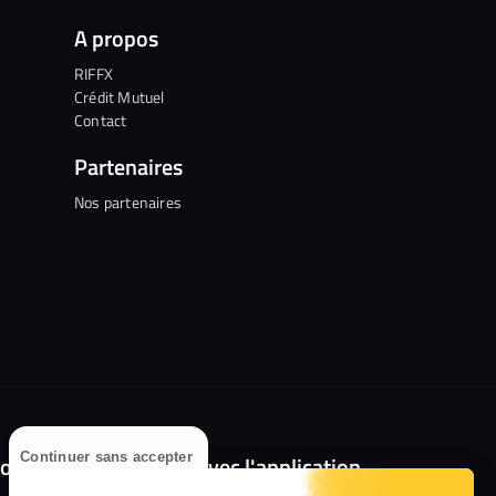
A propos
RIFFX
Crédit Mutuel
Contact
Partenaires
Nos partenaires
Continuer sans accepter
olongez l'expérience avec l'application
RIFFX !