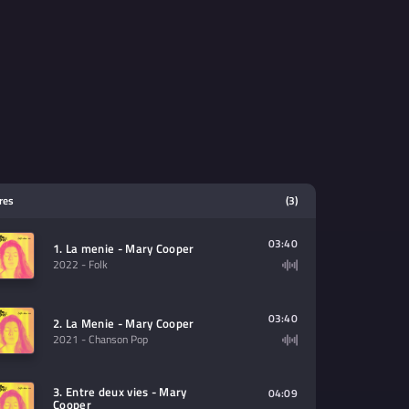
tres
(3)
03:40
1. La menie - Mary Cooper
2022
- Folk
03:40
2. La Menie - Mary Cooper
2021
- Chanson Pop
3. Entre deux vies - Mary
04:09
Cooper