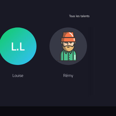
Tous les talents
Louise
Rémy
S