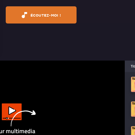
ÉCOUTEZ-MOI !
Ti
ur multimedia