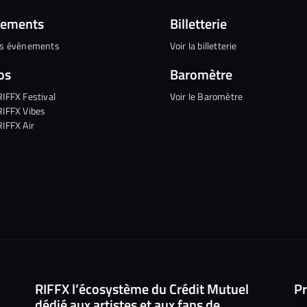
nements
Billetterie
es évènements
Voir la billetterie
os
Baromètre
RIFFX Festival
Voir le Baromètre
RIFFX Vibes
RIFFX Air
RIFFX l’écosystème du Crédit Mutuel
Pr
dédié aux artistes et aux fans de