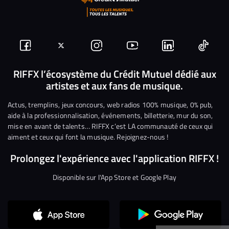
Suivez-
Suivez-
Nous
Nous
Nous
Nous
nous
nous
rejoindre
rejoindre
rejoindre
rejoi
RIFFX l’écosystème du Crédit Mutuel dédié aux
artistes et aux fans de musique.
sur
sur
sur
sur
sur
sur
Facebook
Twitter
Instagram
YouTube
Linkedin
Tikto
Actus, tremplins, jeux concours, web radios 100% musique, 0% pub,
aide à la professionnalisation, événements, billetterie, mur du son,
mise en avant de talents… RIFFX c’est LA communauté de ceux qui
aiment et ceux qui font la musique. Rejoignez-nous !
Prolongez l'expérience avec l'application RIFFX !
Disponible sur l'App Store et Google Play
Continuer sans accepter