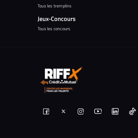
Tous les tremplins
Jeux-Concours
Tous les concours
Suivez-
Suivez-
Nous
Nous
N
Nous
nous
rejoindre
rejoindr
nous
rejoindre
r
sur
sur
sur
sur
sur
s