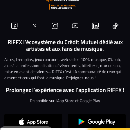
Suivez-
Suivez-
Nous
Nous
Nous
Nous
nous
nous
rejoindre
rejoindre
rejoindre
rejoi
RIFFX l’écosystème du Crédit Mutuel dédié aux
artistes et aux fans de musique.
sur
sur
sur
sur
sur
sur
Facebook
Twitter
Instagram
YouTube
Linkedin
Tikto
Actus, tremplins, jeux concours, web radios 100% musique, 0% pub,
aide à la professionnalisation, événements, billetterie, mur du son,
mise en avant de talents… RIFFX c’est LA communauté de ceux qui
aiment et ceux qui font la musique. Rejoignez-nous !
Prolongez l'expérience avec l'application RIFFX !
Disponible sur l'App Store et Google Play
Continuer sans accepter