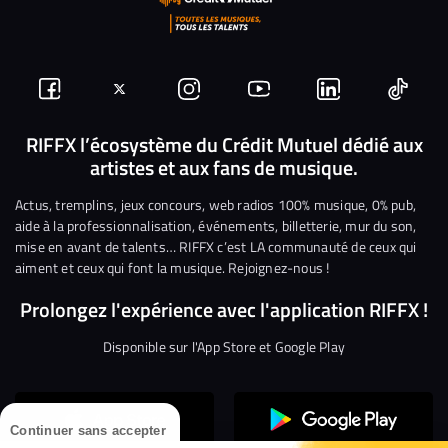
Suivez-
Suivez-
Nous
Nous
Nous
Nous
nous
nous
rejoindre
rejoindre
rejoindre
rejoi
RIFFX l’écosystème du Crédit Mutuel dédié aux
artistes et aux fans de musique.
sur
sur
sur
sur
sur
sur
Facebook
Twitter
Instagram
YouTube
Linkedin
Tikto
Actus, tremplins, jeux concours, web radios 100% musique, 0% pub,
aide à la professionnalisation, événements, billetterie, mur du son,
mise en avant de talents… RIFFX c’est LA communauté de ceux qui
aiment et ceux qui font la musique. Rejoignez-nous !
Prolongez l'expérience avec l'application RIFFX !
Disponible sur l'App Store et Google Play
Continuer sans accepter