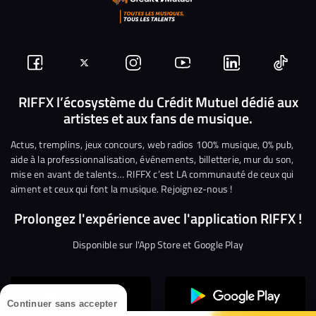
Suivez-
Suivez-
Nous
Nous
Nous
Nous
nous
nous
rejoindre
rejoindre
rejoindre
rejoi
RIFFX l’écosystème du Crédit Mutuel dédié aux
artistes et aux fans de musique.
sur
sur
sur
sur
sur
sur
Facebook
Twitter
Instagram
YouTube
Linkedin
Tikto
Actus, tremplins, jeux concours, web radios 100% musique, 0% pub,
aide à la professionnalisation, événements, billetterie, mur du son,
mise en avant de talents… RIFFX c’est LA communauté de ceux qui
aiment et ceux qui font la musique. Rejoignez-nous !
Prolongez l'expérience avec l'application RIFFX !
Disponible sur l'App Store et Google Play
Continuer sans accepter