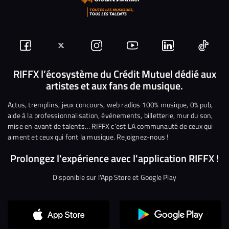
Suivez-
Suivez-
Nous
Nous
Nous
Nous
nous
nous
rejoindre
rejoindre
rejoindre
rejoi
RIFFX l’écosystème du Crédit Mutuel dédié aux
artistes et aux fans de musique.
sur
sur
sur
sur
sur
sur
Facebook
Twitter
Instagram
YouTube
Linkedin
Tikto
Actus, tremplins, jeux concours, web radios 100% musique, 0% pub,
aide à la professionnalisation, événements, billetterie, mur du son,
mise en avant de talents… RIFFX c’est LA communauté de ceux qui
aiment et ceux qui font la musique. Rejoignez-nous !
Prolongez l'expérience avec l'application RIFFX !
Disponible sur l'App Store et Google Play