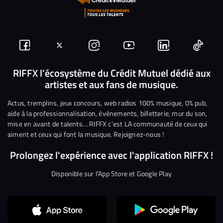
Suivez-
Suivez-
Nous
Nous
Nous
Nous
nous
nous
rejoindre
rejoindre
rejoindre
rejoi
RIFFX l’écosystème du Crédit Mutuel dédié aux
artistes et aux fans de musique.
sur
sur
sur
sur
sur
sur
Facebook
Twitter
Instagram
YouTube
Linkedin
Tikto
Actus, tremplins, jeux concours, web radios 100% musique, 0% pub,
aide à la professionnalisation, événements, billetterie, mur du son,
mise en avant de talents… RIFFX c’est LA communauté de ceux qui
aiment et ceux qui font la musique. Rejoignez-nous !
Prolongez l'expérience avec l'application RIFFX !
Disponible sur l'App Store et Google Play