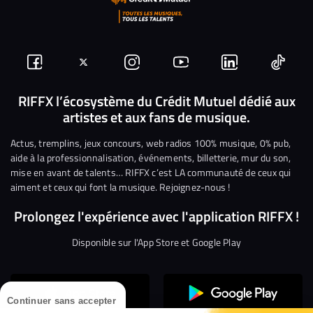
Suivez-
Suivez-
Nous
Nous
Nous
Nous
nous
nous
rejoindre
rejoindre
rejoindre
rejoi
RIFFX l’écosystème du Crédit Mutuel dédié aux
artistes et aux fans de musique.
sur
sur
sur
sur
sur
sur
Facebook
Twitter
Instagram
YouTube
Linkedin
Tikto
Actus, tremplins, jeux concours, web radios 100% musique, 0% pub,
aide à la professionnalisation, événements, billetterie, mur du son,
mise en avant de talents… RIFFX c’est LA communauté de ceux qui
aiment et ceux qui font la musique. Rejoignez-nous !
Prolongez l'expérience avec l'application RIFFX !
Disponible sur l'App Store et Google Play
Continuer sans accepter