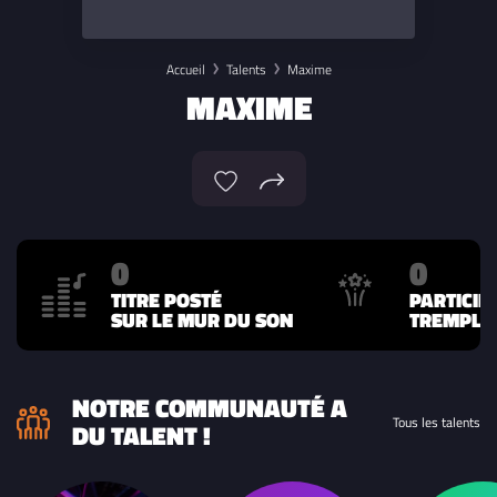
Accueil
Talents
Maxime
MAXIME
0
0
TITRE POSTÉ
PARTICIP
SUR LE MUR DU SON
TREMPLIN
NOTRE COMMUNAUTÉ A
Tous les talents
DU TALENT !