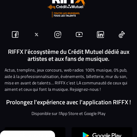
Suivez-
Suivez-
Nous
Nous
Nous
Nous
nous
nous
rejoindre
rejoindre
rejoindre
rejoi
RIFFX l’écosystème du Crédit Mutuel dédié aux
artistes et aux fans de musique.
sur
sur
sur
sur
sur
sur
Facebook
Twitter
Instagram
YouTube
Linkedin
Tikto
Actus, tremplins, jeux concours, web radios 100% musique, 0% pub,
aide à la professionnalisation, événements, billetterie, mur du son,
mise en avant de talents… RIFFX c’est LA communauté de ceux qui
aiment et ceux qui font la musique. Rejoignez-nous !
Prolongez l'expérience avec l'application RIFFX !
Disponible sur l'App Store et Google Play