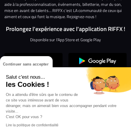
aide à la professionnalisation, événements, billetterie, mur du son,
mise en avant de talents… RIFFX c’est LA communauté de ceux qui
aiment et ceux qui font la musique. Rejoignez-nous !
Prolongez l'expérience avec l'application RIFFX !
Disponible sur l'App Store et Google Play
Continuer sans accepter
Salut c'est nous...
les Cookies !
On a attendu d'être sûrs que le contenu de
Confidentialité
Gestion des cookies
ce site vous intéresse avant de vous
Conditions générales d’utilisation
Mentions légales
déranger, mais on aimerait bien vous accompagner pendant votre
visite...
Aide en ligne
Crédit Mutuel
Inscription
×
ouvrez les webradios RIFFX
C'est OK pour vous ?
Accessibilité : non conforme
ez en exclusivité sur VIBES le titre de la révé
Lire la politique de confidentialité
Politique de divulgation de vulnérabilités