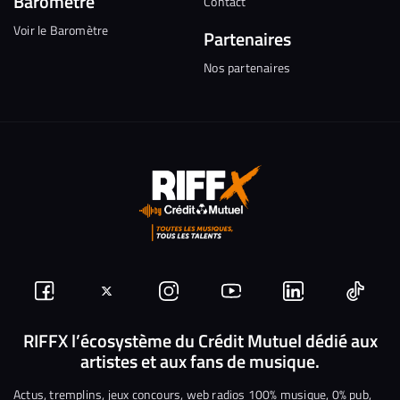
Baromètre
Contact
Voir le Baromètre
Partenaires
Nos partenaires
Suivez-
Suivez-
Nous
Nous
Nous
Nous
nous
nous
rejoindre
rejoindre
rejoindre
rejoi
RIFFX l’écosystème du Crédit Mutuel dédié aux
artistes et aux fans de musique.
sur
sur
sur
sur
sur
sur
Facebook
Twitter
Instagram
YouTube
Linkedin
Tikto
Actus, tremplins, jeux concours, web radios 100% musique, 0% pub,