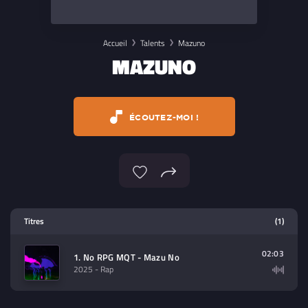
Accueil
Talents
Mazuno
MAZUNO
ÉCOUTEZ-MOI !
Lecteur multimedia
Titres
(1)
Sélectionnez dans la playlist un
contenu à lire (audio/video)
02:03
1. No RPG MQT - Mazu No
2025
- Rap