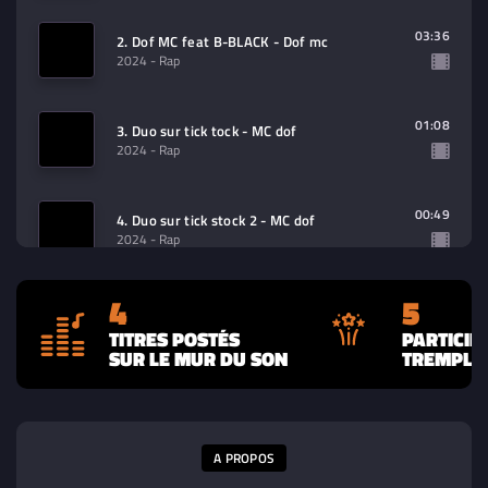
03:36
2. Dof MC feat B-BLACK - Dof mc
2024
- Rap
01:08
3. Duo sur tick tock - MC dof
2024
- Rap
00:49
4. Duo sur tick stock 2 - MC dof
2024
- Rap
4
5
TITRES POSTÉS
PARTICIP
SUR LE MUR DU SON
TREMPLIN
A PROPOS