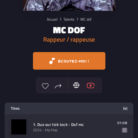
Accueil
Talents
MC dof
MC DOF
Rappeur / rappeuse
ÉCOUTEZ-MOI !
Lecteur multimedia
Titres
(4)
Sélectionnez dans la playlist un
contenu à lire (audio/video)
01:08
1. Duo sur tick tock - Dof mc
2024
- Hip Hop