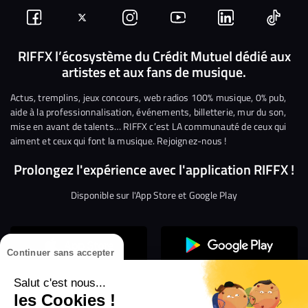
Suivez-
Suivez-
Nous
Nous
Nous
Nous
nous
nous
rejoindre
rejoindre
rejoindre
rejoi
RIFFX l’écosystème du Crédit Mutuel dédié aux
artistes et aux fans de musique.
sur
sur
sur
sur
sur
sur
Facebook
Twitter
Instagram
YouTube
Linkedin
Tikto
Actus, tremplins, jeux concours, web radios 100% musique, 0% pub,
aide à la professionnalisation, événements, billetterie, mur du son,
mise en avant de talents… RIFFX c’est LA communauté de ceux qui
aiment et ceux qui font la musique. Rejoignez-nous !
Prolongez l'expérience avec l'application RIFFX !
Disponible sur l'App Store et Google Play
Continuer sans accepter
Salut c'est nous...
les Cookies !