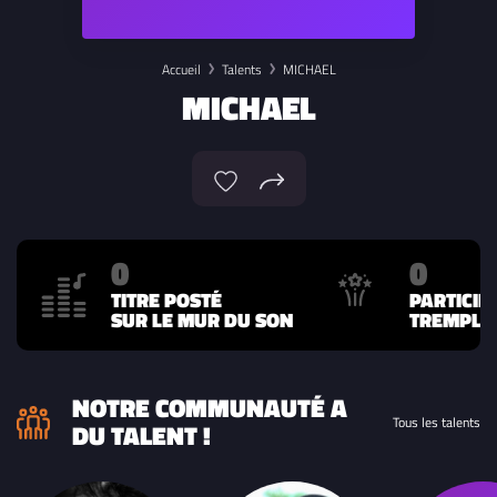
Accueil
Talents
MICHAEL
MICHAEL
0
0
TITRE POSTÉ
PARTICIP
SUR LE MUR DU SON
TREMPLIN
NOTRE COMMUNAUTÉ A
Tous les talents
DU TALENT !