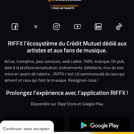
Suivez-
Suivez-
Nous
Nous
Nous
Nous
nous
nous
rejoindre
rejoindre
rejoindre
rejoi
RIFFX l’écosystème du Crédit Mutuel dédié aux
artistes et aux fans de musique.
sur
sur
sur
sur
sur
sur
Facebook
Twitter
Instagram
YouTube
Linkedin
Tikto
Actus, tremplins, jeux concours, web radios 100% musique, 0% pub,
aide à la professionnalisation, événements, billetterie, mur du son,
mise en avant de talents… RIFFX c’est LA communauté de ceux qui
aiment et ceux qui font la musique. Rejoignez-nous !
Prolongez l'expérience avec l'application RIFFX !
Disponible sur l'App Store et Google Play
Continuer sans accepter