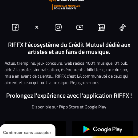
Suivez-
Suivez-
Nous
Nous
Nous
Nous
nous
nous
rejoindre
rejoindre
rejoindre
rejoi
RIFFX l’écosystème du Crédit Mutuel dédié aux
artistes et aux fans de musique.
sur
sur
sur
sur
sur
sur
Facebook
Twitter
Instagram
YouTube
Linkedin
Tikto
Actus, tremplins, jeux concours, web radios 100% musique, 0% pub,
aide à la professionnalisation, événements, billetterie, mur du son,
mise en avant de talents… RIFFX c’est LA communauté de ceux qui
aiment et ceux qui font la musique. Rejoignez-nous !
Prolongez l'expérience avec l'application RIFFX !
Disponible sur l'App Store et Google Play
Continuer sans accepter