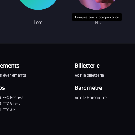
Compositeur / compositrice
Lord
ENO
nements
Billetterie
es évènements
Voir la billetterie
os
Baromètre
RIFFX Festival
Voir le Baromètre
RIFFX Vibes
RIFFX Air