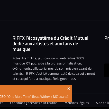
RIFFX l’écosystème du Crédit Mutuel
Pr
dédié aux artistes et aux fans de
musique.
Actus, tremplins, jeux concours, web radios 100%
musique, 0% pub, aide à la professionnalisation,
événements, billetterie, mur du son, mise en avant de
ous
talents… RIFFX c’est LA communauté de ceux qui aiment
et ceux qui font la musique. Rejoignez-nous !
e
ejoindre
×
ur
OZO, "One More Time" (feat. Wither x MC Luana)
n
iktok
ies
Conditions générales d’utilisation
Mentions légales
Aide en l
tique de divulgation de vulnérabilités