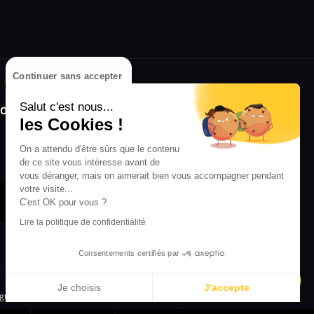
Continuer sans accepter
olongez l'expérience avec l'application
Salut c'est nous...
RIFFX !
les Cookies !
Disponible sur l'App Store et Google Play
On a attendu d'être sûrs que le contenu
de ce site vous intéresse avant de
vous déranger, mais on aimerait bien vous accompagner pendant
votre visite...
C'est OK pour vous ?
Lire la politique de confidentialité
Consentements certifiés par
Je choisis
J'accepte
igne
Crédit Mutuel
Inscription
Axeptio consent
Plateforme de Gestion du Consentement : Personnalisez vos 