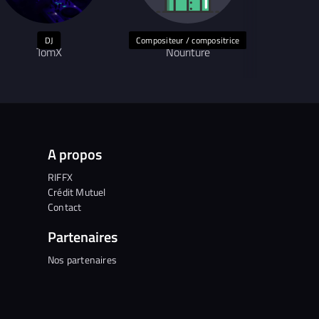
DJ
Compositeur / compositrice
TomX
Nouriture
ART
A propos
RIFFX
Crédit Mutuel
Contact
Partenaires
Nos partenaires