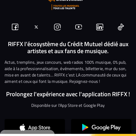
Suivez-
Suivez-
Nous
Nous
Nous
Nous
nous
nous
rejoindre
rejoindre
rejoindre
rejoi
RIFFX l’écosystème du Crédit Mutuel dédié aux
artistes et aux fans de musique.
sur
sur
sur
sur
sur
sur
Facebook
Twitter
Instagram
YouTube
Linkedin
Tikto
Actus, tremplins, jeux concours, web radios 100% musique, 0% pub,
aide à la professionnalisation, événements, billetterie, mur du son,
mise en avant de talents… RIFFX c’est LA communauté de ceux qui
aiment et ceux qui font la musique. Rejoignez-nous !
Prolongez l'expérience avec l'application RIFFX !
Disponible sur l'App Store et Google Play
Continuer sans accepter