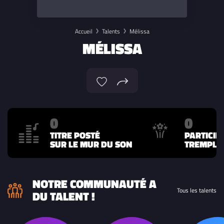
Accueil
Talents
Mélissa
MÉLISSA
0
0
TITRE POSTÉ
PARTICIP
SUR LE MUR DU SON
TREMPLIN
NOTRE COMMUNAUTÉ A
Tous les talents
DU TALENT !