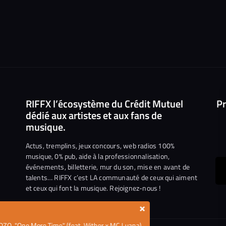
RIFFX l’écosystème du Crédit Mutuel
Pr
dédié aux artistes et aux fans de
musique.
Actus, tremplins, jeux concours, web radios 100%
musique, 0% pub, aide à la professionnalisation,
événements, billetterie, mur du son, mise en avant de
ous
talents… RIFFX c’est LA communauté de ceux qui aiment
et ceux qui font la musique. Rejoignez-nous !
e
ejoindre
×
ur
OZO, "One More Time" (feat. Wither x MC Luana)