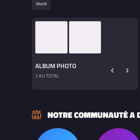
World
incertaines, se rendre compte qu'il faut se
battre pour gagner sa place, dans une
société plutôt patriarcale, oui ! Gagner ses
galons ! Mélissa-Trinidad, ses racines
mélangées, la Pologne et l'Andalousie !
Savant mélange de glace et de feu, de quoi
nous surprendre tout au long d'une soirée
Concert,
ALBUM PHOTO
2 AU TOTAL
NOTRE COMMUNAUTÉ A D