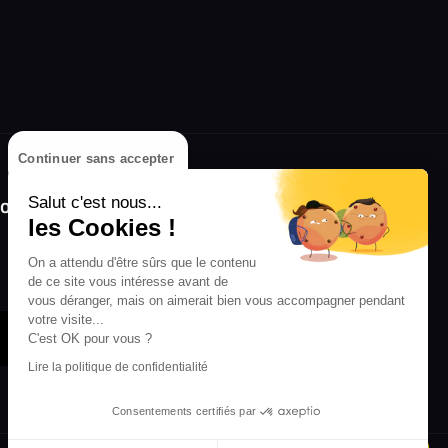
Continuer sans accepter
olongez l'expérience avec l'application
Salut c'est nous...
RIFFX !
les Cookies !
On a attendu d'être sûrs que le contenu
Disponible sur l'App Store et Google Play
de ce site vous intéresse avant de
vous déranger, mais on aimerait bien vous accompagner pendant
votre visite...
C'est OK pour vous ?
Lire la politique de confidentialité
Consentements certifiés par