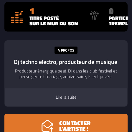
1
0
TITRE POSTÉ
PARTICIP
SUR LE MUR DU SON
TREMPLIN
A PROPOS
Dj techno electro, producteur de musique
Producteur énergique beat. Dj dans les club festival et
perso genre ( mariage, anniversaire, évent privée
Lire la suite
CONTACTER
L'ARTISTE !