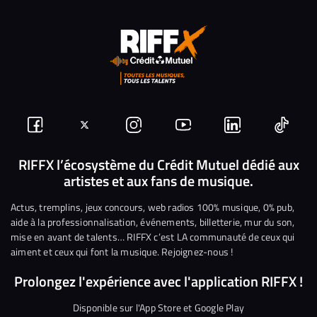
Suivez-
Suivez-
Nous
Nous
Nous
Nous
nous
nous
rejoindre
rejoindre
rejoindre
rejoi
RIFFX l’écosystème du Crédit Mutuel dédié aux
artistes et aux fans de musique.
sur
sur
sur
sur
sur
sur
Facebook
Twitter
Instagram
YouTube
Linkedin
Tikto
Actus, tremplins, jeux concours, web radios 100% musique, 0% pub,
aide à la professionnalisation, événements, billetterie, mur du son,
mise en avant de talents… RIFFX c’est LA communauté de ceux qui
aiment et ceux qui font la musique. Rejoignez-nous !
Prolongez l'expérience avec l'application RIFFX !
Disponible sur l'App Store et Google Play