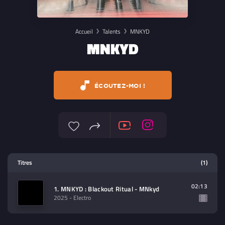
Accueil
Talents
MNKYD
MNKYD
ÉCOUTEZ-MOI !
Lecteur multimedia
Titres
(1)
Sélectionnez dans la playlist un
contenu à lire (audio/video)
02:13
1. MNKYD : Blackout Ritual - MNkyd
2025
- Electro