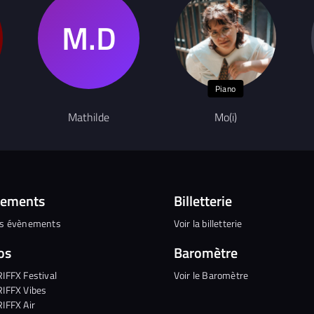
Piano
Mathilde
Mo(i)
nements
Billetterie
es évènements
Voir la billetterie
os
Baromètre
RIFFX Festival
Voir le Baromètre
RIFFX Vibes
RIFFX Air