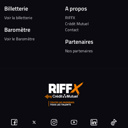
Billetterie
A propos
Voir la billetterie
RIFFX
Crédit Mutuel
Baromètre
Contact
Voir le Baromètre
Partenaires
Nos partenaires
Suivez-
Suivez-
Nous
Nous
Nous
Nous