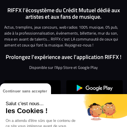
nous
nous
rejoindre
rejoindre
rejoindre
rejoi
RIFFX l’écosystème du Crédit Mutuel dédié aux
artistes et aux fans de musique.
sur
sur
sur
sur
sur
sur
Facebook
Twitter
Instagram
YouTube
Linkedin
Tikto
Actus, tremplins, jeux concours, web radios 100% musique, 0% pub,
aide à la professionnalisation, événements, billetterie, mur du son,
mise en avant de talents… RIFFX c’est LA communauté de ceux qui
aiment et ceux qui font la musique. Rejoignez-nous !
Prolongez l'expérience avec l'application RIFFX !
Disponible sur l'App Store et Google Play
Continuer sans accepter
Salut c'est nous...
les Cookies !
On a attendu d'être sûrs que le contenu de
Confidentialité
Gestion des cookies
ce site vous intéresse avant de vous