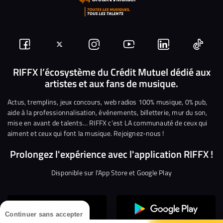
Suivez-
Suivez-
Nous
Nous
Nous
Nous
nous
nous
rejoindre
rejoindre
rejoindre
rejoi
RIFFX l’écosystème du Crédit Mutuel dédié aux
artistes et aux fans de musique.
sur
sur
sur
sur
sur
sur
Facebook
Twitter
Instagram
YouTube
Linkedin
Tikto
Actus, tremplins, jeux concours, web radios 100% musique, 0% pub,
aide à la professionnalisation, événements, billetterie, mur du son,
mise en avant de talents… RIFFX c’est LA communauté de ceux qui
aiment et ceux qui font la musique. Rejoignez-nous !
Prolongez l'expérience avec l'application RIFFX !
Disponible sur l'App Store et Google Play
Continuer sans accepter