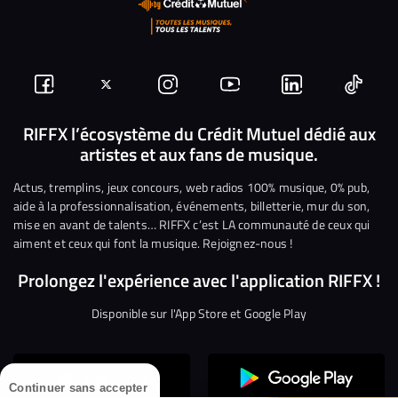
Suivez-
Suivez-
Nous
Nous
Nous
Nous
nous
nous
rejoindre
rejoindre
rejoindre
rejoi
RIFFX l’écosystème du Crédit Mutuel dédié aux
artistes et aux fans de musique.
sur
sur
sur
sur
sur
sur
Facebook
Twitter
Instagram
YouTube
Linkedin
Tikto
Actus, tremplins, jeux concours, web radios 100% musique, 0% pub,
aide à la professionnalisation, événements, billetterie, mur du son,
mise en avant de talents… RIFFX c’est LA communauté de ceux qui
aiment et ceux qui font la musique. Rejoignez-nous !
Prolongez l'expérience avec l'application RIFFX !
Disponible sur l'App Store et Google Play
Continuer sans accepter