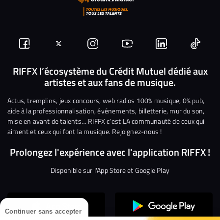
Suivez-
Suivez-
Nous
Nous
Nous
Nous
nous
nous
rejoindre
rejoindre
rejoindre
rejoi
RIFFX l’écosystème du Crédit Mutuel dédié aux
artistes et aux fans de musique.
sur
sur
sur
sur
sur
sur
Facebook
Twitter
Instagram
YouTube
Linkedin
Tikto
Actus, tremplins, jeux concours, web radios 100% musique, 0% pub,
aide à la professionnalisation, événements, billetterie, mur du son,
mise en avant de talents… RIFFX c’est LA communauté de ceux qui
aiment et ceux qui font la musique. Rejoignez-nous !
Prolongez l'expérience avec l'application RIFFX !
Disponible sur l'App Store et Google Play
Continuer sans accepter